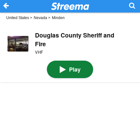
United States
>
Nevada
>
Minden
Douglas County Sheriff and
Fire
VHF
Play