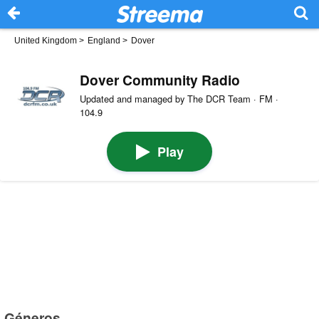
United Kingdom
>
England
>
Dover
Dover Community Radio
Updated and managed by The DCR Team · FM ·
104.9
Play
Géneros