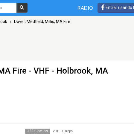
RADIO
Entrar usando
rook
»
Dover, Medfield, Millis, MA Fire
 MA Fire
- VHF - Holbrook, MA
120 tune ins
VHF
-
16Kbps