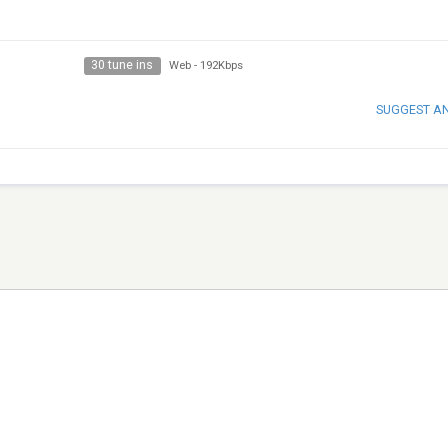
30 tune ins
Web
-
192Kbps
SUGGEST A