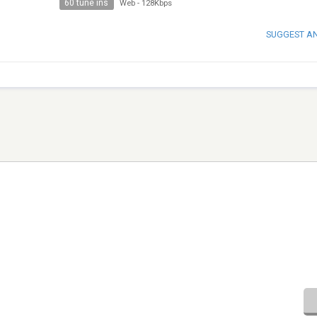
60 tune ins
Web
-
128Kbps
SUGGEST A