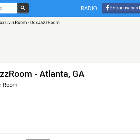
RADIO
Entrar usando
ox Livin Room - DoxJazzRoom
JazzRoom
- Atlanta, GA
in Room