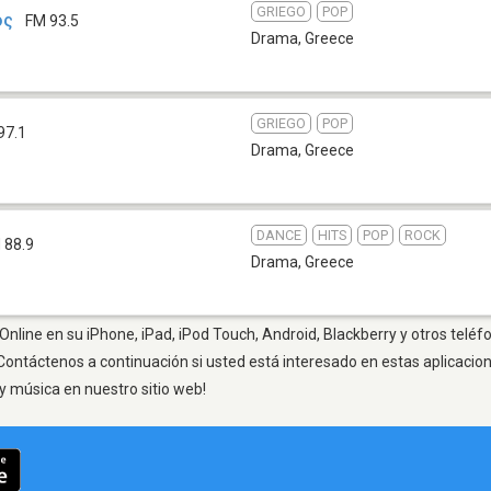
GRIEGO
POP
ος
FM 93.5
Drama
,
Greece
GRIEGO
POP
97.1
Drama
,
Greece
DANCE
HITS
POP
ROCK
 88.9
Drama
,
Greece
nline en su iPhone, iPad, iPod Touch, Android, Blackberry y otros teléf
Contáctenos a continuación si usted está interesado en estas aplicaci
y música en nuestro sitio web!