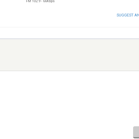
FM 102.9
-
66Kbps
SUGGEST A