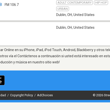
ADULT CONTEMPORARY
HIP HOP
CB
FM 106.7
URBAN
Dublin, OH
,
United States
Dublin, OH
,
United States
ar Online en su iPhone, iPad, iPod Touch, Android, Blackberry y otros te
otros vía el Contáctenos a continuación si usted está interesado en est
oducción y música en nuestro sitio web!
cidad
/
Copyright Policy
/
AdChoices
© 2026 Stre