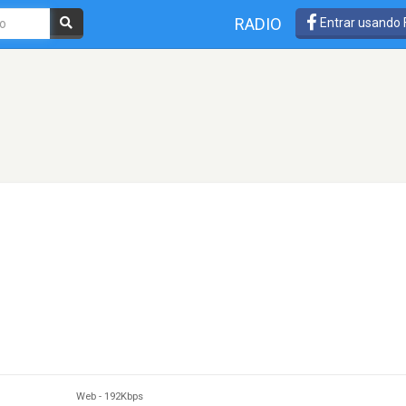
RADIO
Entrar usando
Web
-
192Kbps