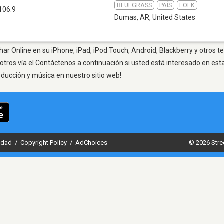
BLUEGRASS
PAÍS
FOLK
106.9
Dumas, AR
,
United States
r Online en su iPhone, iPad, iPod Touch, Android, Blackberry y otros t
otros vía el Contáctenos a continuación si usted está interesado en est
oducción y música en nuestro sitio web!
cidad
/
Copyright Policy
/
AdChoices
© 2026 Stre