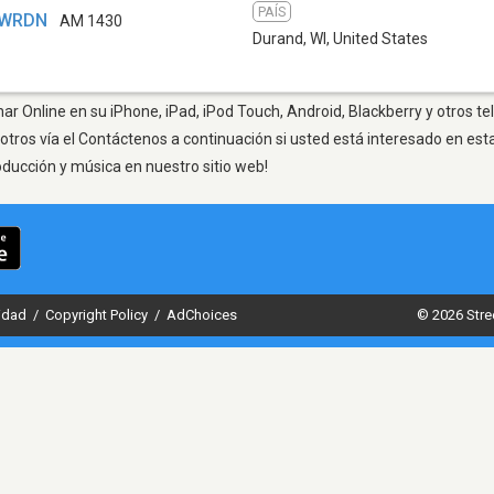
PAÍS
- WRDN
AM 1430
Durand, WI
,
United States
ar Online en su iPhone, iPad, iPod Touch, Android, Blackberry y otros t
otros vía el Contáctenos a continuación si usted está interesado en est
oducción y música en nuestro sitio web!
cidad
/
Copyright Policy
/
AdChoices
© 2026 Stre