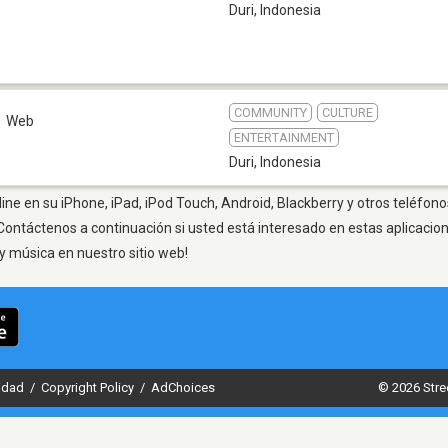
Duri
,
Indonesia
6
COMMUNITY
CULTURE
Web
ENTERTAINMENT
Duri
,
Indonesia
ine en su iPhone, iPad, iPod Touch, Android, Blackberry y otros teléfono
Contáctenos a continuación si usted está interesado en estas aplicaci
y música en nuestro sitio web!
cidad
/
Copyright Policy
/
AdChoices
© 2026 Stre