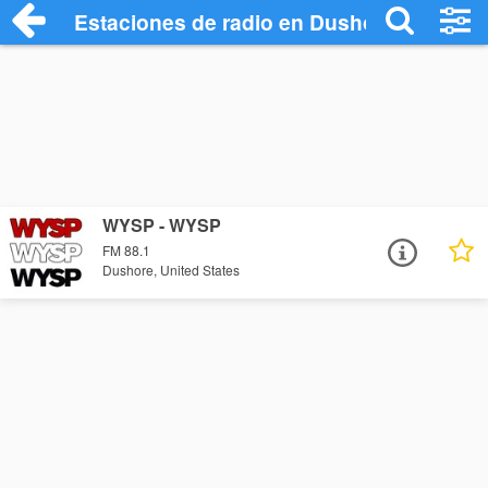
Estaciones de radio en Dushore - Escuch
WYSP - WYSP
FM 88.1
Dushore, United States