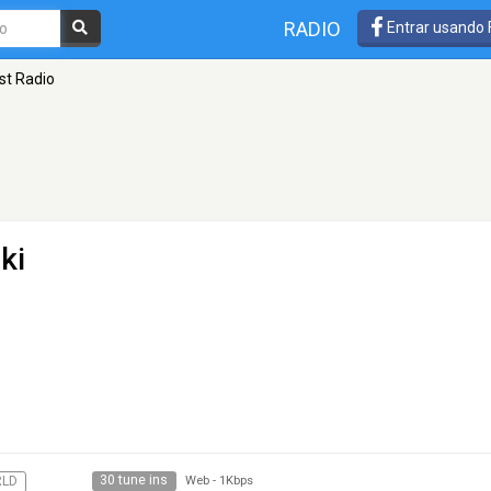
RADIO
Entrar usando
st Radio
ki
30 tune ins
LD
Web
-
1Kbps