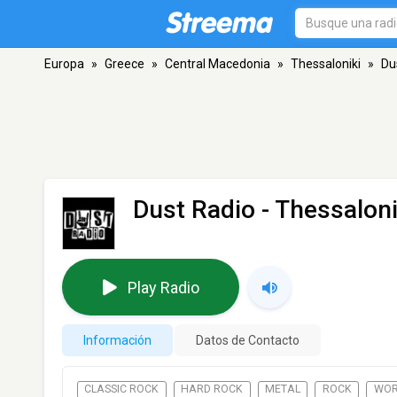
Europa
»
Greece
»
Central Macedonia
»
Thessaloniki
»
Du
Dust Radio
- Thessaloni
Play Radio
Información
Datos de Contacto
CLASSIC ROCK
HARD ROCK
METAL
ROCK
WOR