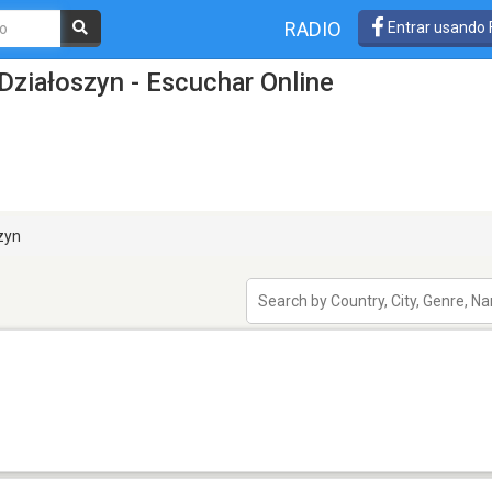
RADIO
Entrar usando
Działoszyn - Escuchar Online
zyn