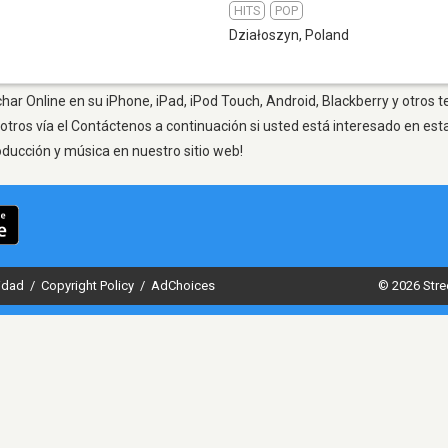
HITS
POP
Działoszyn
,
Poland
har Online en su iPhone, iPad, iPod Touch, Android, Blackberry y otros 
otros vía el Contáctenos a continuación si usted está interesado en est
oducción y música en nuestro sitio web!
cidad
/
Copyright Policy
/
AdChoices
© 2026 Stre