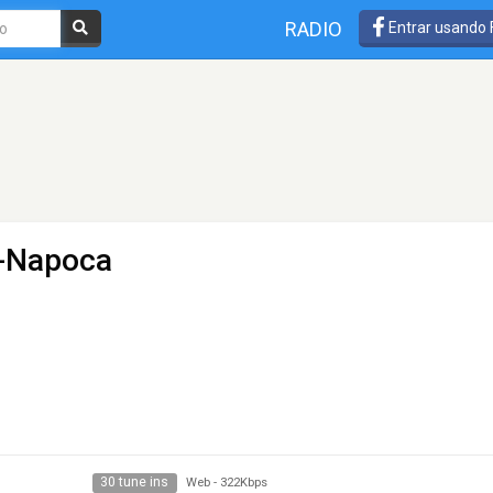
RADIO
Entrar usando
j-Napoca
30 tune ins
Web
-
322Kbps