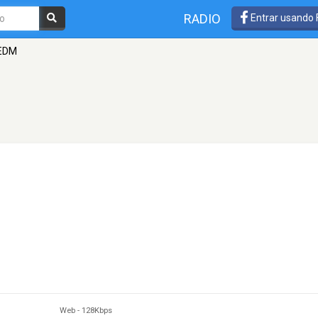
RADIO
Entrar usando
EDM
Web
-
128Kbps