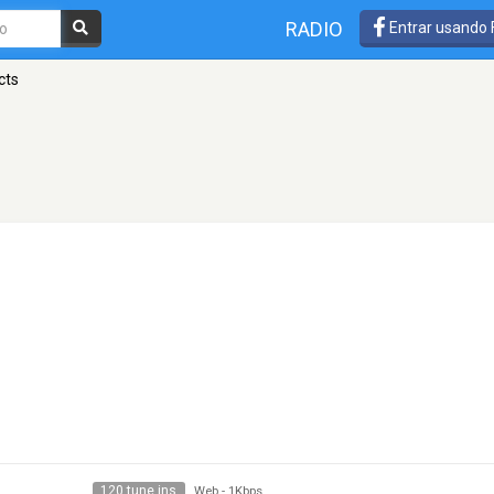
RADIO
Entrar usando
cts
120 tune ins
Web
-
1Kbps