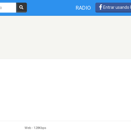
RADIO
Entrar usando
Web
-
128Kbps