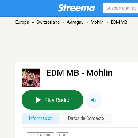
Europa
»
Switzerland
»
Aaragau
»
Möhlin
»
EDM MB
EDM MB
- Möhlin
Play Radio
Información
Datos de Contacto
ELECTRONIC
POP