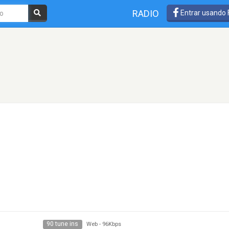
RADIO
Entrar usando
90 tune ins
Web
-
96Kbps