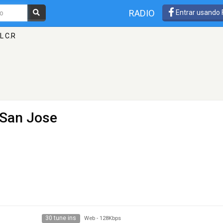
RADIO
Entrar usando
L C.R
 San Jose
30 tune ins
Web
-
128Kbps