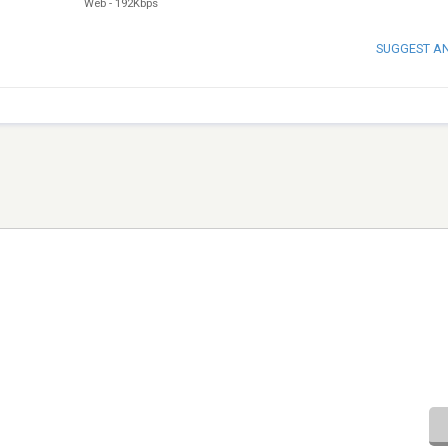
Web
-
192Kbps
SUGGEST A