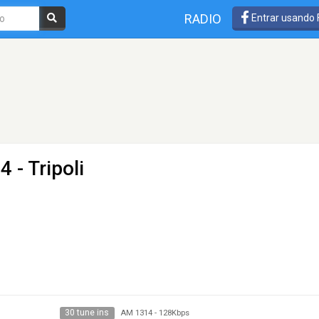
RADIO
Entrar usando
 - Tripoli
30 tune ins
AM 1314
-
128Kbps