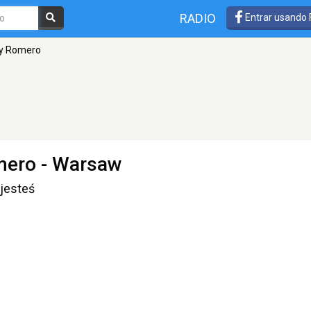
RADIO
Entrar usando
ky Romero
mero
- Warsaw
jesteś