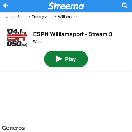
United States
>
Pennsylvania
>
Williamsport
ESPN Williamsport - Stream 3
Web
Play
Géneros