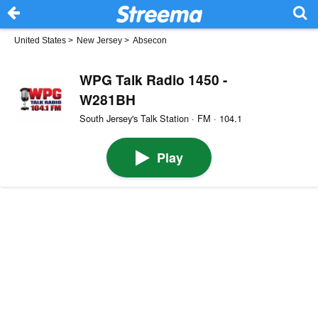
United States
>
New Jersey
>
Absecon
WPG Talk Radio 1450 -
W281BH
South Jersey's Talk Station · FM · 104.1
Play