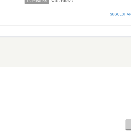
150 tune ins
Web
-
128Kbps
SUGGEST A