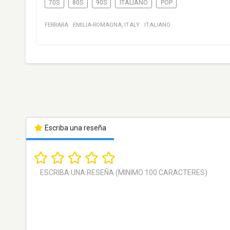
70S
80S
90S
ITALIANO
POP
FERRARA
·
EMILIA-ROMAGNA
,
ITALY
·
ITALIANO
Escriba una reseña