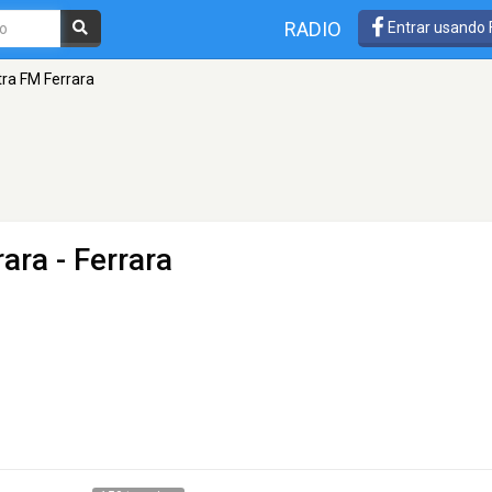
RADIO
Entrar usando
tra FM Ferrara
rara
- Ferrara