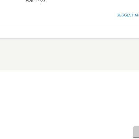
Web
-
1Kbps
SUGGEST A