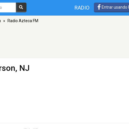
RADIO
Entrar usando
n
»
Radio Azteca FM
rson, NJ