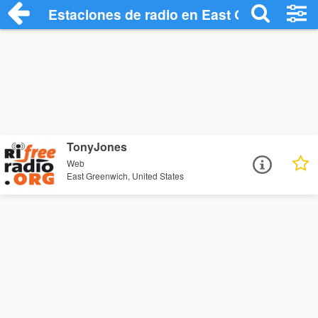
Estaciones de radio en East Greenwich -
TonyJones
Web
East Greenwich, United States