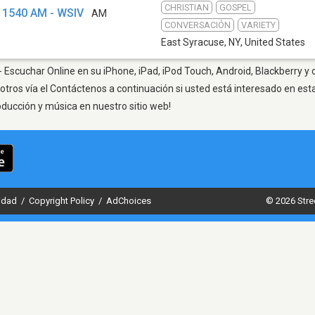
CHRISTIAN
GOSPEL
 1540 AM - WSIV
AM
CONVERSACIÓN
VARIETY
East Syracuse, NY
,
United States
 Escuchar Online en su iPhone, iPad, iPod Touch, Android, Blackberry y 
otros vía el Contáctenos a continuación si usted está interesado en est
oducción y música en nuestro sitio web!
cidad
/
Copyright Policy
/
AdChoices
© 2026 Stre