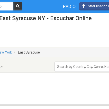
RADIO
Entrar usando
East Syracuse NY - Escuchar Online
ew York
East Syracuse
se