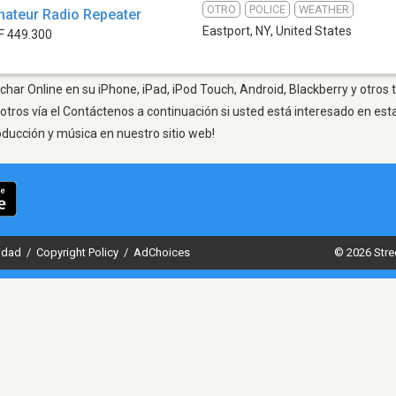
OTRO
POLICE
WEATHER
mateur Radio Repeater
Eastport, NY
,
United States
F 449.300
char Online en su iPhone, iPad, iPod Touch, Android, Blackberry y otros
otros vía el Contáctenos a continuación si usted está interesado en est
oducción y música en nuestro sitio web!
cidad
/
Copyright Policy
/
AdChoices
© 2026 Stre