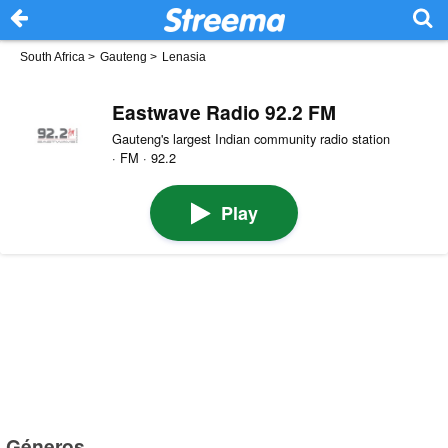
South Africa
>
Gauteng
>
Lenasia
Eastwave Radio 92.2 FM
Gauteng's largest Indian community radio station
· FM · 92.2
Play
Géneros