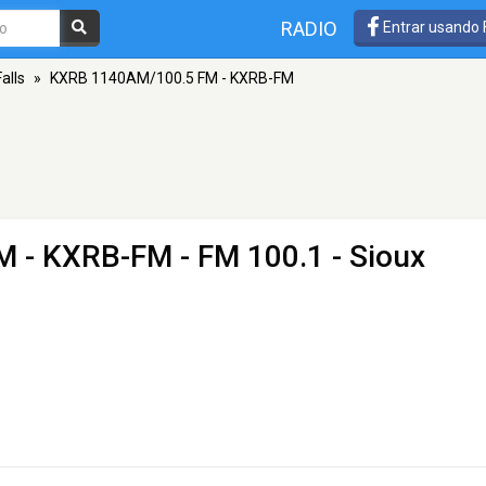
RADIO
Entrar usando
alls
»
KXRB 1140AM/100.5 FM - KXRB-FM
M - KXRB-FM
- FM 100.1 - Sioux