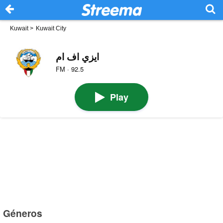
Kuwait
>
Kuwait City
ايزي اف ام
FM · 92.5
Play
Géneros