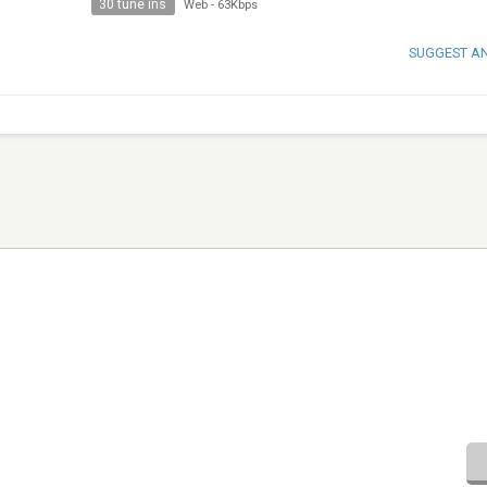
30 tune ins
Web
-
63Kbps
SUGGEST A