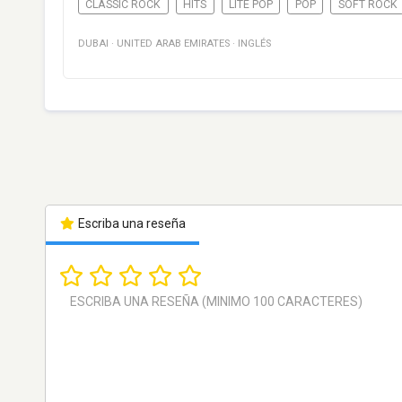
CLASSIC ROCK
HITS
LITE POP
POP
SOFT ROCK
DUBAI
·
UNITED ARAB EMIRATES
·
INGLÉS
Escriba una reseña