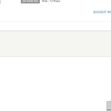
30 tune ins
Web
-
127Kbps
SUGGEST A