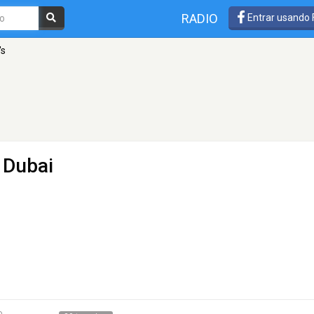
RADIO
Entrar usando
's
 Dubai