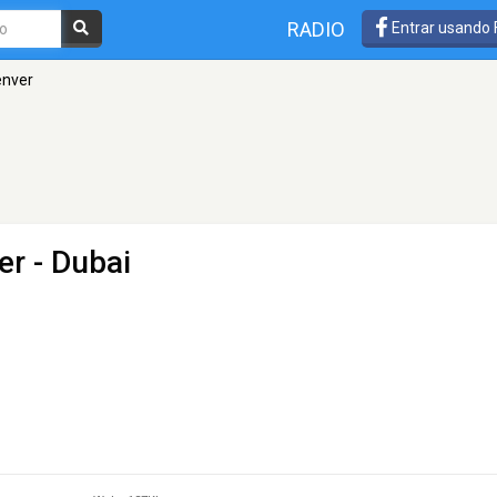
RADIO
Entrar usando
enver
er
- Dubai