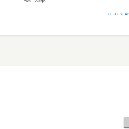
Web
-
127Kbps
SUGGEST A