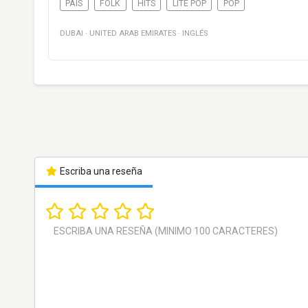
PAÍS
FOLK
HITS
LITE POP
POP
DUBAI
·
UNITED ARAB EMIRATES
·
INGLÉS
Escriba una reseña