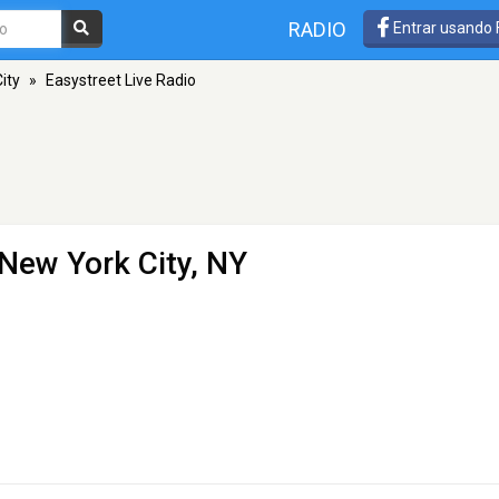
RADIO
Entrar usando
ity
»
Easystreet Live Radio
 New York City, NY