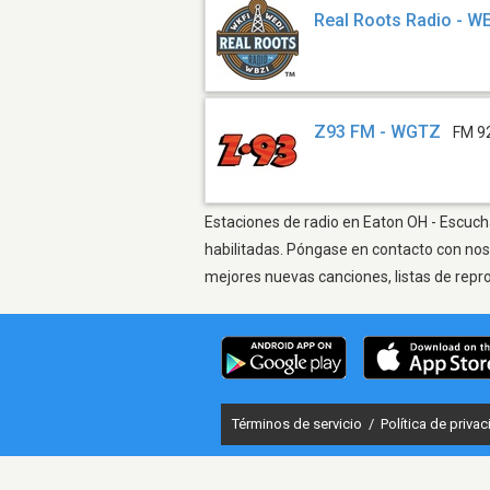
Real Roots Radio - W
Z93 FM - WGTZ
FM 9
Estaciones de radio en Eaton OH - Escucha
habilitadas. Póngase en contacto con nos
mejores nuevas canciones, listas de repr
Términos de servicio
/
Política de priva