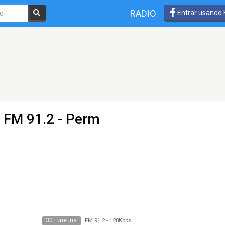
RADIO
Entrar usando
 FM 91.2 - Perm
30 tune ins
FM 91.2
-
128Kbps