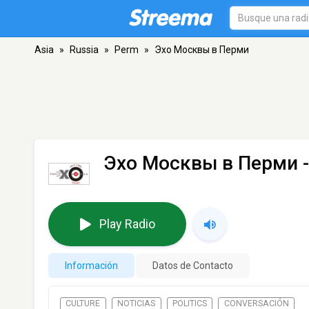
Asia
»
Russia
»
Perm
»
Эхо Москвы в Перми
Эхо Москвы в Перми
-
Play Radio
Información
Datos de Contacto
CULTURE
NOTICIAS
POLITICS
CONVERSACIÓN