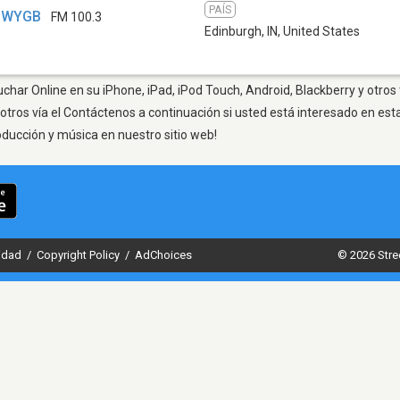
PAÍS
- WYGB
FM 100.3
Edinburgh, IN
,
United States
uchar Online en su iPhone, iPad, iPod Touch, Android, Blackberry y otros
otros vía el Contáctenos a continuación si usted está interesado en est
oducción y música en nuestro sitio web!
cidad
/
Copyright Policy
/
AdChoices
© 2026 Stre