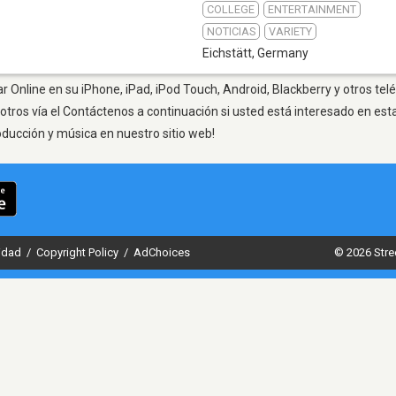
COLLEGE
ENTERTAINMENT
NOTICIAS
VARIETY
Eichstätt
,
Germany
ar Online en su iPhone, iPad, iPod Touch, Android, Blackberry y otros te
otros vía el Contáctenos a continuación si usted está interesado en est
oducción y música en nuestro sitio web!
cidad
/
Copyright Policy
/
AdChoices
© 2026 Stre