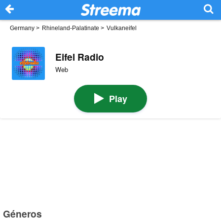
Germany
>
Rhineland-Palatinate
>
Vulkaneifel
Eifel Radio
Web
Play
Géneros