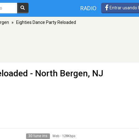
RADIO
Entrar usando
ergen
»
Eighties Dance Party Reloaded
eloaded
- North Bergen, NJ
30 tune ins
Web
-
128Kbps