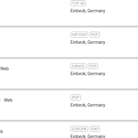
TOP 40
Einbeck
,
Germany
HIP HOP
POP
Einbeck
,
Germany
DANCE
POP
Web
Einbeck
,
Germany
POP
p
Web
Einbeck
,
Germany
EUROPA
RAP
eb
Einbeck
,
Germany