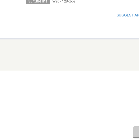
30 tune ins
Web
-
128Kbps
SUGGEST A