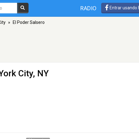
RADIO
Entrar usando
ity
»
El Poder Salsero
York City, NY