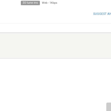
30 tune ins
Web
-
1Kbps
SUGGEST A