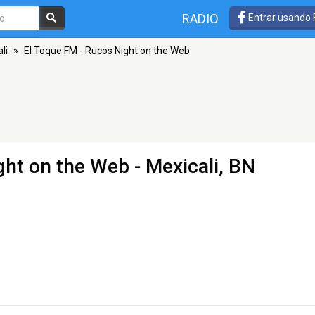
RADIO
Entrar usando
li
»
El Toque FM - Rucos Night on the Web
ght on the Web
- Mexicali, BN