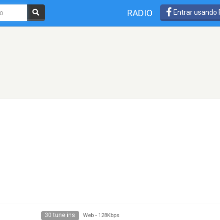
RADIO
Entrar usando
30 tune ins
Web
-
128Kbps