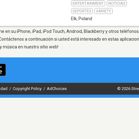
ENTERTAINMENT
NOTICIAS
DEPORTES
VARIETY
Elk
,
Poland
ne en su iPhone, iPad, iPod Touch, Android, Blackberry y otros teléfonos
Contáctenos a continuación si usted está interesado en estas aplicaci
y música en nuestro sitio web!
cidad
/
Copyright Policy
/
AdChoices
© 2026 Stre