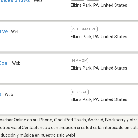
 Blues Shows
Web
Elkins Park, PA
,
United States
ALTERNATIVE
tive
Web
Elkins Park, PA
,
United States
HIP HOP
Soul
Web
Elkins Park, PA
,
United States
REGGAE
e
Web
Elkins Park, PA
,
United States
scuchar Online en su iPhone, iPad, iPod Touch, Android, Blackberry y otr
otros vía el Contáctenos a continuación si usted está interesado en est
oducción y música en nuestro sitio web!