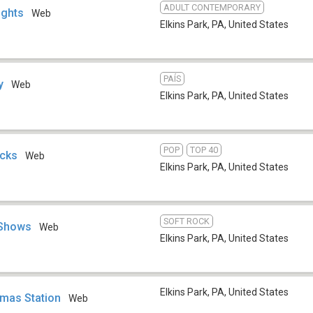
ADULT CONTEMPORARY
ights
Web
Elkins Park, PA
,
United States
PAÍS
y
Web
Elkins Park, PA
,
United States
POP
TOP 40
icks
Web
Elkins Park, PA
,
United States
SOFT ROCK
 Shows
Web
Elkins Park, PA
,
United States
Elkins Park, PA
,
United States
tmas Station
Web